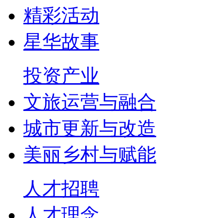
精彩活动
星华故事
投资产业
文旅运营与融合
城市更新与改造
美丽乡村与赋能
人才招聘
人才理念