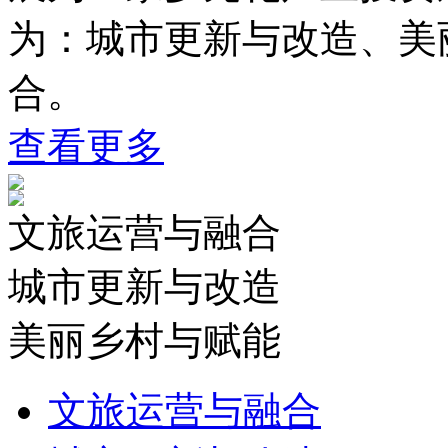
为：城市更新与改造、美
合。
查看更多
文旅运营与融合
城市更新与改造
美丽乡村与赋能
文旅运营与融合