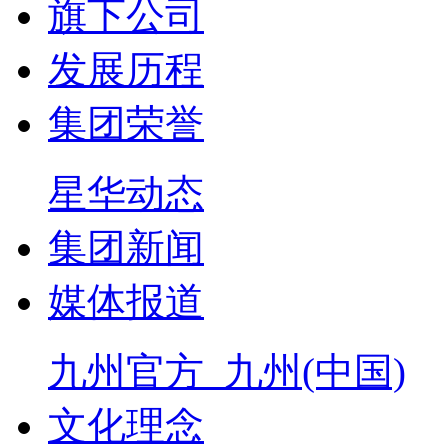
旗下公司
发展历程
集团荣誉
星华动态
集团新闻
媒体报道
九州官方_九州(中国)
文化理念