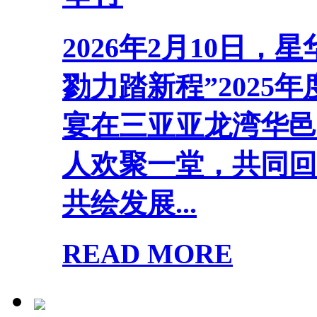
2026年2月10日
勠力踏新程”2025
宴在三亚亚龙湾华邑
人欢聚一堂，共同回
共绘发展...
READ MORE